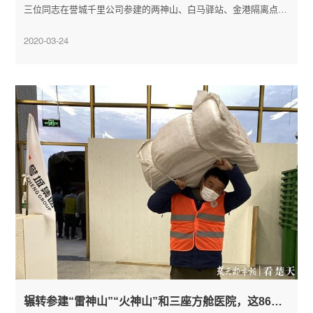
三位同志在誉城千里公司参建的两神山、白马驿站、金港隔离点等
抗疫建设中连续奋战一个多月，抗疫项目结束马上又主动要求下沉
2020-03-24
社区帮扶。三个年轻人用实际行动彰显出责任担当，用无私奉献为
党旗增辉添彩，交出一份让人民满意的答卷。
辗转参建“雷神山”“火神山”和三座方舱医院，这86位小伙半个多月没回家