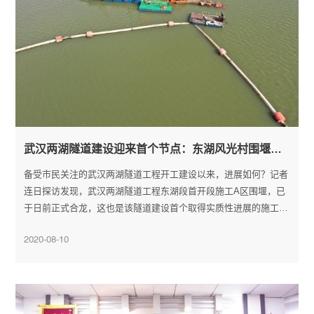
武汉两湖隧道建设迎来首个节点：东湖风光村围堰A区提前合龙
备受市民关注的武汉两湖隧道工程开工建设以来，进展如何？记者
连日探访发现，武汉两湖隧道工程东湖段首开段施工A区围堰，已
于日前正式合龙，这也是该隧道建设首个取得实质性进展的施工节
点。据两湖隧道工程建设单位武汉城投集团公司介绍，除了该处工
2020-08-10
程迎来节点，与两湖隧道建设相关的5处还湖工程，也都在同步展
开。