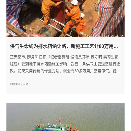
供气生命线为排水箱涵让路，新施工工艺让80万用户免遭停气
楚天都市报8月31日讯（记者潘锡珩 通讯员郑年 苏守明 实习生彭
程程）受到地下排水箱涵施工影响，武昌一条供气主管道需进行迁
改。如果采用传统的作业方法，就会有80多万用户需要停气。经过
优化方案，施工单位采用不停气的作业方法，80多万用户正常用气
2020-08-31
未受任何影响。