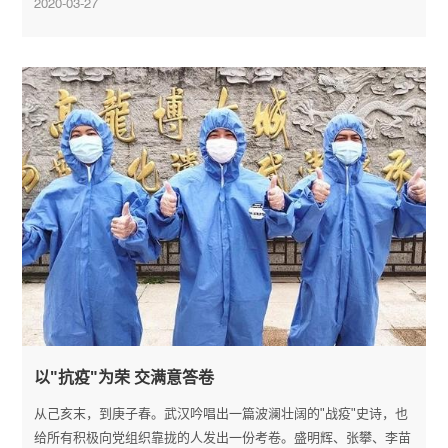
2020-03-27
以"抗疫"为荣 交满意答卷
从己亥末，到庚子春。武汉吟唱出一篇波澜壮阔的"战疫"史诗，也
给所有积极向党组织靠拢的人发出一份考卷。盛明辉、张攀、李苗